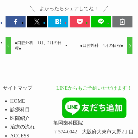
よかったらシェアしてね！
●口腔外科 1月、2月の日
●口腔外科 4月の日程●
程●
サイトマップ
LINEからもご予約いただけます！
HOME
診療科目
医院紹介
亀岡歯科医院
治療の流れ
〒574-0042 大阪府大東市大野2丁目
ACCESS