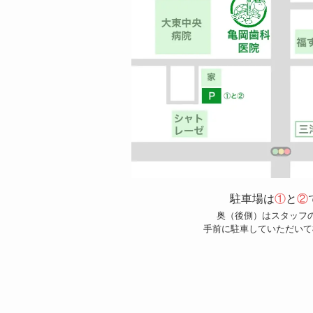
駐車場は
①
と
②
奥（後側）はスタッフ
手前に駐車していただいて