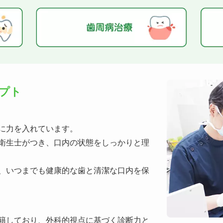
らせ●
せていただきます
科●
プト
に力を入れています。
日程●
衛生士がつき、口内の状態をしっかりと理
、いつまでも健康的な歯と清潔な口内を保
籍しており、外科的視点に基づく診断力と