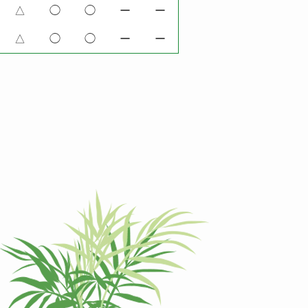
△
◯
◯
ー
ー
△
◯
◯
ー
ー