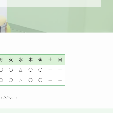
月
火
水
木
金
土
日
◯
◯
△
◯
◯
ー
ー
◯
◯
△
◯
◯
ー
ー
せください。）