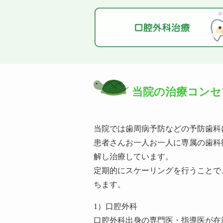
2026年6月19日
●臨時休診のお知
6月22日（月）都合により休診とさ
2026年6月1日
●6月 7月の口腔外
6月5日（金）18：00～20：00
当院の治療コンセ
7月1日（水）18：00～20：00
7月15日（水）18：00～20：00
当院では歯周病予防などの予防歯科
2026年5月15日
●口腔外科 5月の
患者さんお一人お一人に専属の歯科
5月22日（金）18：00～20：00
解し治療しています。
定期的にスケーリングを行うことで
ちます。
1）口腔外科
口腔外科出身の専門医・指導医が在