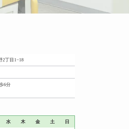
2丁目1−18
歩6分
水
木
金
土
日